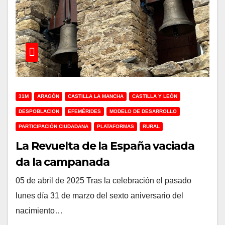
31M
ARAGÓN
CASTILLA LA MANCHA
CASTILLA Y LEÓN
DESPOBLACION
EFEMÉRIDES
MODELO DE DESARROLLO
PARTICIPACIÓN CIUDADANA
PLATAFORMAS
RURAL
La Revuelta de la España vaciada
da la campanada
05 de abril de 2025 Tras la celebración el pasado
lunes día 31 de marzo del sexto aniversario del
nacimiento…