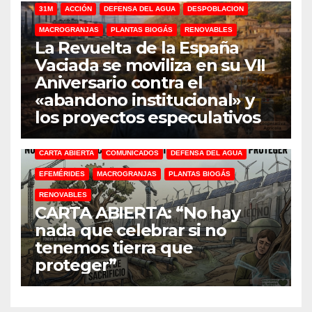
31M
ACCIÓN
DEFENSA DEL AGUA
DESPOBLACION
MACROGRANJAS
PLANTAS BIOGÁS
RENOVABLES
La Revuelta de la España
Vaciada se moviliza en su VII
Aniversario contra el
«abandono institucional» y
los proyectos especulativos
CARTA ABIERTA
COMUNICADOS
DEFENSA DEL AGUA
EFEMÉRIDES
MACROGRANJAS
PLANTAS BIOGÁS
RENOVABLES
CARTA ABIERTA: “No hay
nada que celebrar si no
tenemos tierra que
proteger”