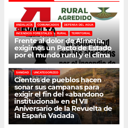
ANDALUCÍA
COMUNICADOS
DEFENSA DEL AGUA
INCENDIOS FORESTALES
RURAL
TERRITORIAL
Frente al dolor de Almería,
exigimos un Pacto de Estado
por el mundo rural y el clima
31M
DEFENSA DEL AGUA
DESPOBLACION
FERROCARRIL
MACROGRANJAS
PLANTAS BIOGÁS
RENOVABLES
SANIDAD
UNCATEGORIZED
Cientos de pueblos hacen
sonar sus campanas para
exigir el fin del «abandono
institucional» en el VII
Aniversario de la Revuelta de
la España Vaciada