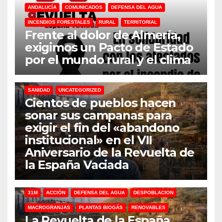
ANDALUCÍA
COMUNICADOS
DEFENSA DEL AGUA
INCENDIOS FORESTALES
RURAL
TERRITORIAL
Frente al dolor de Almería,
exigimos un Pacto de Estado
por el mundo rural y el clima
31M
DEFENSA DEL AGUA
DESPOBLACION
FERROCARRIL
MACROGRANJAS
PLANTAS BIOGÁS
RENOVABLES
SANIDAD
UNCATEGORIZED
Cientos de pueblos hacen
sonar sus campanas para
exigir el fin del «abandono
institucional» en el VII
Aniversario de la Revuelta de
la España Vaciada
31M
ACCIÓN
DEFENSA DEL AGUA
DESPOBLACION
MACROGRANJAS
PLANTAS BIOGÁS
RENOVABLES
La Revuelta de la España