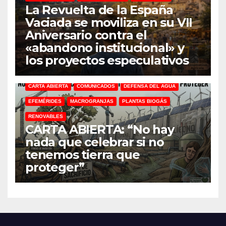
La Revuelta de la España
Vaciada se moviliza en su VII
Aniversario contra el
«abandono institucional» y
los proyectos especulativos
CARTA ABIERTA
COMUNICADOS
DEFENSA DEL AGUA
EFEMÉRIDES
MACROGRANJAS
PLANTAS BIOGÁS
RENOVABLES
CARTA ABIERTA: “No hay
nada que celebrar si no
tenemos tierra que
proteger”