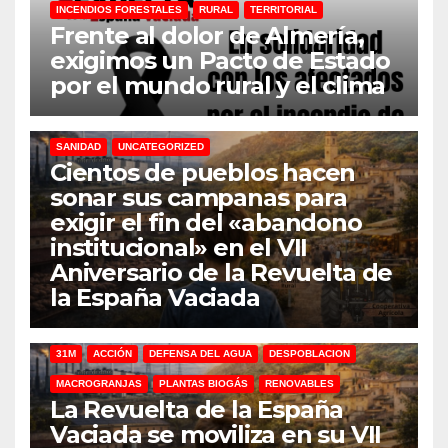
INCENDIOS FORESTALES
RURAL
TERRITORIAL
Frente al dolor de Almería,
exigimos un Pacto de Estado
por el mundo rural y el clima
31M
DEFENSA DEL AGUA
DESPOBLACION
FERROCARRIL
MACROGRANJAS
PLANTAS BIOGÁS
RENOVABLES
SANIDAD
UNCATEGORIZED
Cientos de pueblos hacen
sonar sus campanas para
exigir el fin del «abandono
institucional» en el VII
Aniversario de la Revuelta de
la España Vaciada
31M
ACCIÓN
DEFENSA DEL AGUA
DESPOBLACION
MACROGRANJAS
PLANTAS BIOGÁS
RENOVABLES
La Revuelta de la España
Vaciada se moviliza en su VII