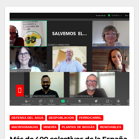
DEFENSA DEL AGUA
DESPOBLACION
FERROCARRIL
MACROGRANJAS
MINERÍA
PLANTAS DE BIOGÁS
RENOVABLES