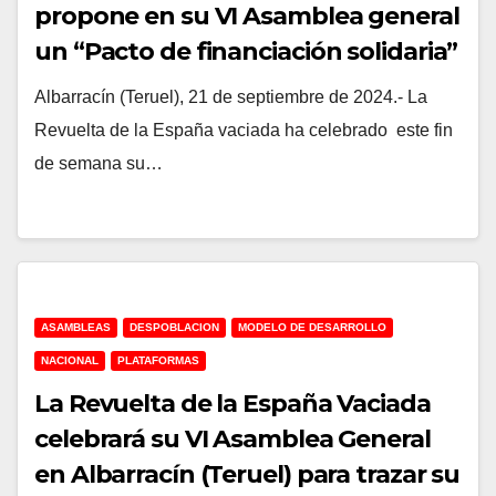
propone en su VI Asamblea general
un “Pacto de financiación solidaria”
para equilibrar el desarrollo en todo
Albarracín (Teruel), 21 de septiembre de 2024.- La
el país
Revuelta de la España vaciada ha celebrado este fin
de semana su…
ASAMBLEAS
DESPOBLACION
MODELO DE DESARROLLO
NACIONAL
PLATAFORMAS
La Revuelta de la España Vaciada
celebrará su VI Asamblea General
en Albarracín (Teruel) para trazar su