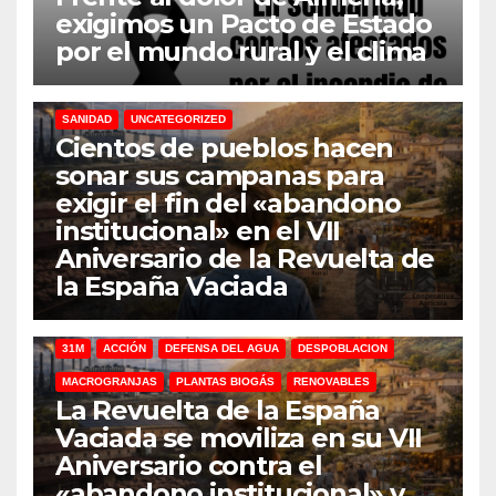
exigimos un Pacto de Estado
por el mundo rural y el clima
31M
DEFENSA DEL AGUA
DESPOBLACION
FERROCARRIL
MACROGRANJAS
PLANTAS BIOGÁS
RENOVABLES
SANIDAD
UNCATEGORIZED
Cientos de pueblos hacen
sonar sus campanas para
exigir el fin del «abandono
institucional» en el VII
Aniversario de la Revuelta de
la España Vaciada
31M
ACCIÓN
DEFENSA DEL AGUA
DESPOBLACION
MACROGRANJAS
PLANTAS BIOGÁS
RENOVABLES
La Revuelta de la España
Vaciada se moviliza en su VII
Aniversario contra el
«abandono institucional» y