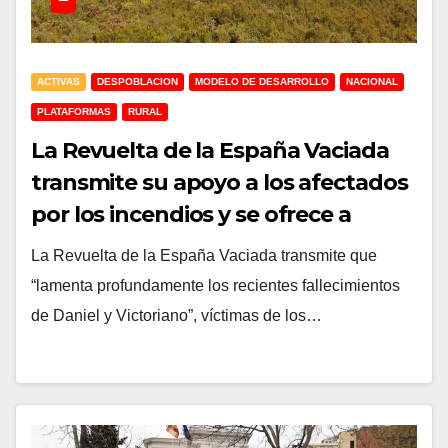
ACTIVAS
DESPOBLACION
MODELO DE DESARROLLO
NACIONAL
PLATAFORMAS
RURAL
La Revuelta de la España Vaciada
transmite su apoyo a los afectados
por los incendios y se ofrece a
colaborar para un cambio de
La Revuelta de la España Vaciada transmite que
modelo preventivo
“lamenta profundamente los recientes fallecimientos
de Daniel y Victoriano”, víctimas de los…