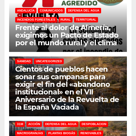
ANDALUCÍA
COMUNICADOS
DEFENSA DEL AGUA
INCENDIOS FORESTALES
RURAL
TERRITORIAL
Frente al dolor de Almería,
exigimos un Pacto de Estado
por el mundo rural y el clima
31M
DEFENSA DEL AGUA
DESPOBLACION
FERROCARRIL
MACROGRANJAS
PLANTAS BIOGÁS
RENOVABLES
SANIDAD
UNCATEGORIZED
Cientos de pueblos hacen
sonar sus campanas para
exigir el fin del «abandono
institucional» en el VII
Aniversario de la Revuelta de
la España Vaciada
31M
ACCIÓN
DEFENSA DEL AGUA
DESPOBLACION
MACROGRANJAS
PLANTAS BIOGÁS
RENOVABLES