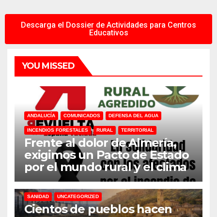
Descarga el Dossier de Actividades para Centros
Educativos
YOU MISSED
ANDALUCÍA
COMUNICADOS
DEFENSA DEL AGUA
INCENDIOS FORESTALES
RURAL
TERRITORIAL
Frente al dolor de Almería,
exigimos un Pacto de Estado
por el mundo rural y el clima
31M
DEFENSA DEL AGUA
DESPOBLACION
FERROCARRIL
MACROGRANJAS
PLANTAS BIOGÁS
RENOVABLES
SANIDAD
UNCATEGORIZED
Cientos de pueblos hacen