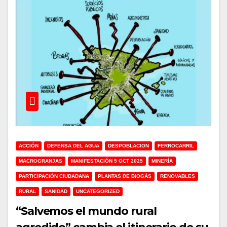
ACCIÓN
DEFENSA DEL AGUA
DESPOBLACION
FERROCARRIL
MACROGRANJAS
MANIFESTACIÓN 5 OCT 2025
MINERÍA
PARTICIPACIÓN CIUDADANA
PLANTAS DE BIOGÁS
RENOVABLES
RURAL
SANIDAD
UNCATEGORIZED
“Salvemos el mundo rural