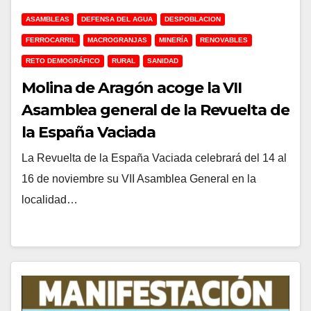
ASAMBLEAS
DEFENSA DEL AGUA
DESPOBLACION
FERROCARRIL
MACROGRANJAS
MINERÍA
RENOVABLES
RETO DEMOGRÁFICO
RURAL
SANIDAD
Molina de Aragón acoge la VII
Asamblea general de la Revuelta de
la España Vaciada
La Revuelta de la España Vaciada celebrará del 14 al
16 de noviembre su VII Asamblea General en la
localidad…