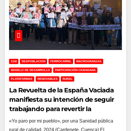
31M
DESPOBLACION
FERROCARRIL
MACROGRANJAS
MODELO DE DESARROLLO
PARTICIPACIÓN CIUDADANA
PLATAFORMAS
RENOVABLES
RURAL
La Revuelta de la España Vaciada
manifiesta su intención de seguir
trabajando para revertir la
despoblación
«Yo paro por mi pueblo», por una Sanidad pública
rural de calidad, 2024 (Cardenete, Cuenca) El