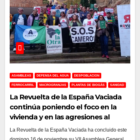
ASAMBLEAS
DEFENSA DEL AGUA
DESPOBLACION
FERROCARRIL
MACROGRANJAS
PLANTAS DE BIOGÁS
SANIDAD
La Revuelta de la España Vaciada
continúa poniendo el foco en la
vivienda y en las agresiones al
mundo rural en su séptima
La Revuelta de la España Vaciada ha concluido este
asamblea
domingo 16 de noviembre su VII Asamblea General,