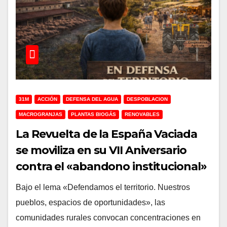
31M
ACCIÓN
DEFENSA DEL AGUA
DESPOBLACION
MACROGRANJAS
PLANTAS BIOGÁS
RENOVABLES
La Revuelta de la España Vaciada
se moviliza en su VII Aniversario
contra el «abandono institucional»
y los proyectos especulativos
Bajo el lema «Defendamos el territorio. Nuestros
pueblos, espacios de oportunidades», las
comunidades rurales convocan concentraciones en