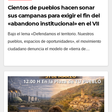
Cientos de pueblos hacen sonar
sus campanas para exigir el fin del
«abandono institucional» en el VII
Aniversario de la Revuelta de la
Bajo el lema «Defendamos el territorio. Nuestros
España Vaciada
pueblos, espacios de oportunidades», el movimiento
ciudadano denuncia el modelo de «tierra de…