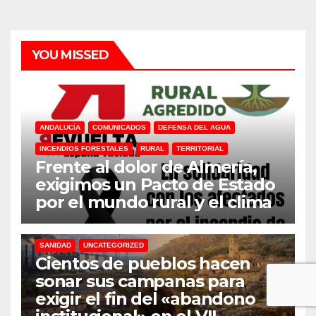
YOU MISSED
ANDALUCÍA
COMUNICADOS
DEFENSA DEL AGUA
INCENDIOS FORESTALES
RURAL
TERRITORIAL
Frente al dolor de Almería,
exigimos un Pacto de Estado
por el mundo rural y el clima
31M
DEFENSA DEL AGUA
DESPOBLACION
FERROCARRIL
MACROGRANJAS
PLANTAS BIOGÁS
RENOVABLES
SANIDAD
UNCATEGORIZED
Cientos de pueblos hacen
sonar sus campanas para
exigir el fin del «abandono