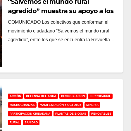
“Salvemos el mundo rural
agredido” muestra su apoyo a los
afectados por los últimos
COMUNICADO Los colectivos que conforman el
incendios forestales
movimiento ciudadano “Salvemos el mundo rural
agredido”, entre los que se encuentra la Revuelta…
ACCIÓN
DEFENSA DEL AGUA
DESPOBLACION
FERROCARRIL
MACROGRANJAS
MANIFESTACIÓN 5 OCT 2025
MINERÍA
PARTICIPACIÓN CIUDADANA
PLANTAS DE BIOGÁS
RENOVABLES
RURAL
SANIDAD