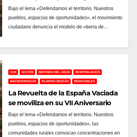
«abandono institucional» en el VII
Bajo el lema «Defendamos el territorio. Nuestros
Aniversario de la Revuelta de la
pueblos, espacios de oportunidades», el movimiento
España Vaciada
ciudadano denuncia el modelo de «tierra de…
31M
ACCIÓN
DEFENSA DEL AGUA
DESPOBLACION
MACROGRANJAS
PLANTAS BIOGÁS
RENOVABLES
La Revuelta de la España Vaciada
se moviliza en su VII Aniversario
contra el «abandono institucional»
Bajo el lema «Defendamos el territorio. Nuestros
y los proyectos especulativos
pueblos, espacios de oportunidades», las
comunidades rurales convocan concentraciones en