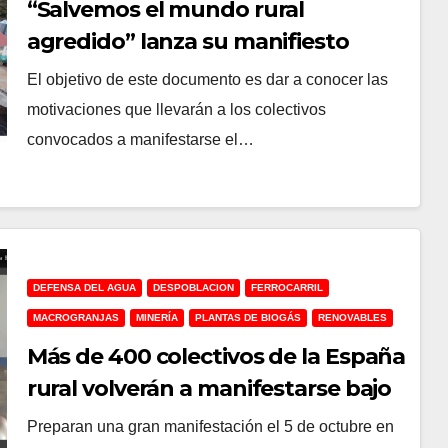
“Salvemos el mundo rural
agredido” lanza su manifiesto
previo y sigue sumando
El objetivo de este documento es dar a conocer las
adhesiones para la manifestación
motivaciones que llevarán a los colectivos
convocados a manifestarse el…
DEFENSA DEL AGUA
DESPOBLACION
FERROCARRIL
MACROGRANJAS
MINERÍA
PLANTAS DE BIOGÁS
RENOVABLES
Más de 400 colectivos de la España
rural volverán a manifestarse bajo
el lema “Salvemos el mundo rural
Preparan una gran manifestación el 5 de octubre en