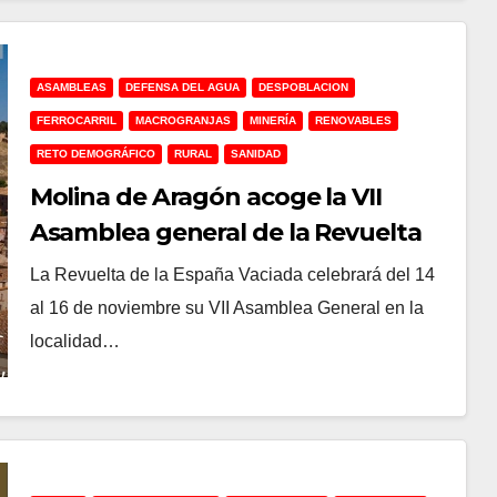
ASAMBLEAS
DEFENSA DEL AGUA
DESPOBLACION
FERROCARRIL
MACROGRANJAS
MINERÍA
RENOVABLES
RETO DEMOGRÁFICO
RURAL
SANIDAD
Molina de Aragón acoge la VII
Asamblea general de la Revuelta
de la España Vaciada
La Revuelta de la España Vaciada celebrará del 14
al 16 de noviembre su VII Asamblea General en la
localidad…