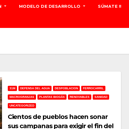
N
MODELO DE DESARROLLO
SÚMATE !!
31M
DEFENSA DEL AGUA
DESPOBLACION
FERROCARRIL
MACROGRANJAS
PLANTAS BIOGÁS
RENOVABLES
SANIDAD
UNCATEGORIZED
Cientos de pueblos hacen sonar
sus campanas para exigir el fin del