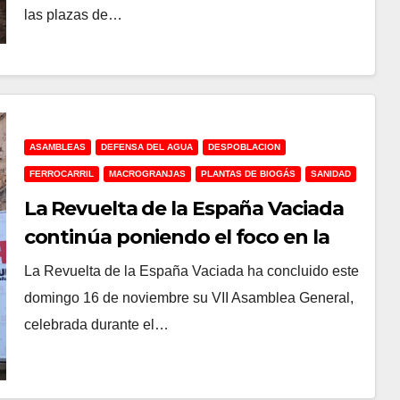
las plazas de…
ASAMBLEAS
DEFENSA DEL AGUA
DESPOBLACION
FERROCARRIL
MACROGRANJAS
PLANTAS DE BIOGÁS
SANIDAD
La Revuelta de la España Vaciada
continúa poniendo el foco en la
vivienda y en las agresiones al
La Revuelta de la España Vaciada ha concluido este
mundo rural en su séptima
domingo 16 de noviembre su VII Asamblea General,
asamblea
celebrada durante el…