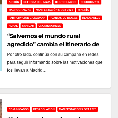
ACCIÓN
DEFENSA DEL AGUA
DESPOBLACION
FERROCARRIL
MACROGRANJAS
MANIFESTACIÓN 5 OCT 2025
MINERÍA
PARTICIPACIÓN CIUDADANA
PLANTAS DE BIOGÁS
RENOVABLES
RURAL
SANIDAD
UNCATEGORIZED
“Salvemos el mundo rural
agredido” cambia el itinerario de
su manifestación del 5 de octubre
Por otro lado, continúa con su campaña en redes
para seguir informando sobre las motivaciones que
los llevan a Madrid…
COMUNICADOS
DESPOBLACION
MANIFESTACIÓN 5 OCT 2025