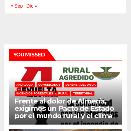
« Sep
Dic »
YOU MISSED
ANDALUCÍA
COMUNICADOS
DEFENSA DEL AGUA
INCENDIOS FORESTALES
RURAL
TERRITORIAL
Frente al dolor de Almería,
exigimos un Pacto de Estado
por el mundo rural y el clima
31M
DEFENSA DEL AGUA
DESPOBLACION
FERROCARRIL
MACROGRANJAS
PLANTAS BIOGÁS
RENOVABLES