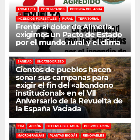
ANDALUCÍA
COMUNICADOS
DEFENSA DEL AGUA
INCENDIOS FORESTALES
RURAL
TERRITORIAL
Frente al dolor de Almería,
exigimos un Pacto de Estado
por el mundo rural y el clima
31M
DEFENSA DEL AGUA
DESPOBLACION
FERROCARRIL
MACROGRANJAS
PLANTAS BIOGÁS
RENOVABLES
SANIDAD
UNCATEGORIZED
Cientos de pueblos hacen
sonar sus campanas para
exigir el fin del «abandono
institucional» en el VII
Aniversario de la Revuelta de
la España Vaciada
31M
ACCIÓN
DEFENSA DEL AGUA
DESPOBLACION
MACROGRANJAS
PLANTAS BIOGÁS
RENOVABLES