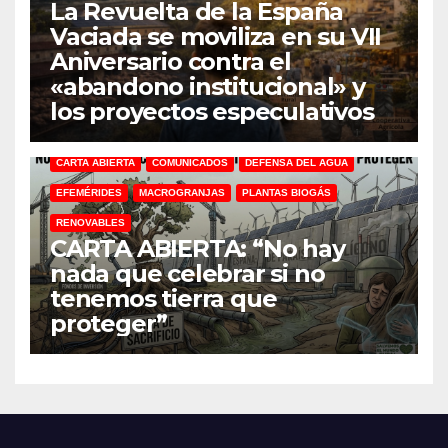
La Revuelta de la España
Vaciada se moviliza en su VII
Aniversario contra el
«abandono institucional» y
los proyectos especulativos
CARTA ABIERTA
COMUNICADOS
DEFENSA DEL AGUA
EFEMÉRIDES
MACROGRANJAS
PLANTAS BIOGÁS
RENOVABLES
CARTA ABIERTA: “No hay
nada que celebrar si no
tenemos tierra que
proteger”