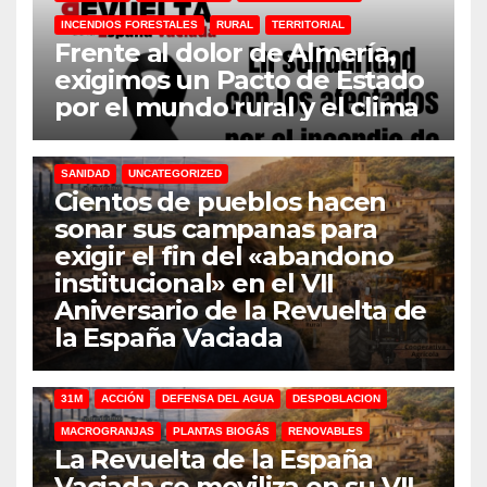
INCENDIOS FORESTALES
RURAL
TERRITORIAL
Frente al dolor de Almería,
exigimos un Pacto de Estado
por el mundo rural y el clima
31M
DEFENSA DEL AGUA
DESPOBLACION
FERROCARRIL
MACROGRANJAS
PLANTAS BIOGÁS
RENOVABLES
SANIDAD
UNCATEGORIZED
Cientos de pueblos hacen
sonar sus campanas para
exigir el fin del «abandono
institucional» en el VII
Aniversario de la Revuelta de
la España Vaciada
31M
ACCIÓN
DEFENSA DEL AGUA
DESPOBLACION
MACROGRANJAS
PLANTAS BIOGÁS
RENOVABLES
La Revuelta de la España
Vaciada se moviliza en su VII