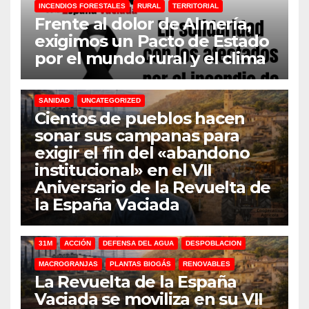
INCENDIOS FORESTALES
RURAL
TERRITORIAL
Frente al dolor de Almería,
exigimos un Pacto de Estado
por el mundo rural y el clima
31M
DEFENSA DEL AGUA
DESPOBLACION
FERROCARRIL
MACROGRANJAS
PLANTAS BIOGÁS
RENOVABLES
SANIDAD
UNCATEGORIZED
Cientos de pueblos hacen
sonar sus campanas para
exigir el fin del «abandono
institucional» en el VII
Aniversario de la Revuelta de
la España Vaciada
31M
ACCIÓN
DEFENSA DEL AGUA
DESPOBLACION
MACROGRANJAS
PLANTAS BIOGÁS
RENOVABLES
La Revuelta de la España
Vaciada se moviliza en su VII