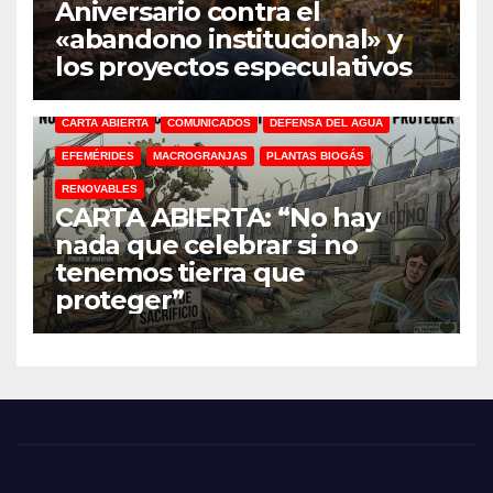
Aniversario contra el
«abandono institucional» y
los proyectos especulativos
CARTA ABIERTA
COMUNICADOS
DEFENSA DEL AGUA
EFEMÉRIDES
MACROGRANJAS
PLANTAS BIOGÁS
RENOVABLES
CARTA ABIERTA: “No hay
nada que celebrar si no
tenemos tierra que
proteger”