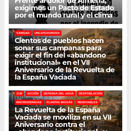
Frente al dolor de Almería,
exigimos un Pacto de Estado
por el mundo rural y el clima
31M
DEFENSA DEL AGUA
DESPOBLACION
FERROCARRIL
MACROGRANJAS
PLANTAS BIOGÁS
RENOVABLES
SANIDAD
UNCATEGORIZED
Cientos de pueblos hacen
sonar sus campanas para
exigir el fin del «abandono
institucional» en el VII
Aniversario de la Revuelta de
la España Vaciada
31M
ACCIÓN
DEFENSA DEL AGUA
DESPOBLACION
MACROGRANJAS
PLANTAS BIOGÁS
RENOVABLES
La Revuelta de la España
Vaciada se moviliza en su VII
Aniversario contra el