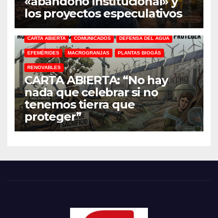
«abandono institucional» y
los proyectos especulativos
CARTA ABIERTA
COMUNICADOS
DEFENSA DEL AGUA
EFEMÉRIDES
MACROGRANJAS
PLANTAS BIOGÁS
RENOVABLES
CARTA ABIERTA: “No hay
nada que celebrar si no
tenemos tierra que
proteger”