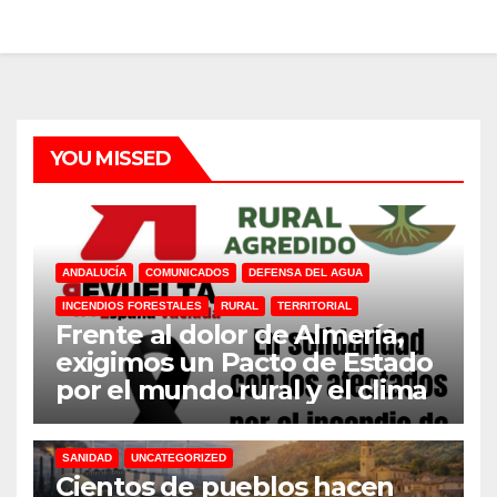
YOU MISSED
ANDALUCÍA
COMUNICADOS
DEFENSA DEL AGUA
INCENDIOS FORESTALES
RURAL
TERRITORIAL
Frente al dolor de Almería,
exigimos un Pacto de Estado
por el mundo rural y el clima
31M
DEFENSA DEL AGUA
DESPOBLACION
FERROCARRIL
MACROGRANJAS
PLANTAS BIOGÁS
RENOVABLES
SANIDAD
UNCATEGORIZED
Cientos de pueblos hacen