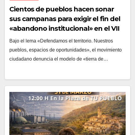
Cientos de pueblos hacen sonar
sus campanas para exigir el fin del
«abandono institucional» en el VII
Aniversario de la Revuelta de la
Bajo el lema «Defendamos el territorio. Nuestros
España Vaciada
pueblos, espacios de oportunidades», el movimiento
ciudadano denuncia el modelo de «tierra de…