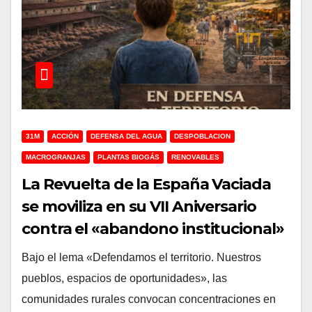
31M
ACCIÓN
DEFENSA DEL AGUA
DESPOBLACION
MACROGRANJAS
PLANTAS BIOGÁS
RENOVABLES
La Revuelta de la España Vaciada
se moviliza en su VII Aniversario
contra el «abandono institucional»
y los proyectos especulativos
Bajo el lema «Defendamos el territorio. Nuestros
pueblos, espacios de oportunidades», las
comunidades rurales convocan concentraciones en