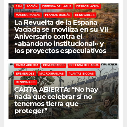
31M
ACCIÓN
DEFENSA DEL AGUA
DESPOBLACION
MACROGRANJAS
PLANTAS BIOGÁS
RENOVABLES
La Revuelta de la España
Vaciada se moviliza en su VII
Aniversario contra el
«abandono institucional» y
los proyectos especulativos
CARTA ABIERTA
COMUNICADOS
DEFENSA DEL AGUA
EFEMÉRIDES
MACROGRANJAS
PLANTAS BIOGÁS
RENOVABLES
CARTA ABIERTA: “No hay
nada que celebrar si no
tenemos tierra que
proteger”