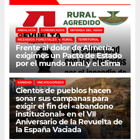
ANDALUCÍA
COMUNICADOS
DEFENSA DEL AGUA
INCENDIOS FORESTALES
RURAL
TERRITORIAL
Frente al dolor de Almería,
exigimos un Pacto de Estado
por el mundo rural y el clima
31M
DEFENSA DEL AGUA
DESPOBLACION
FERROCARRIL
MACROGRANJAS
PLANTAS BIOGÁS
RENOVABLES
SANIDAD
UNCATEGORIZED
Cientos de pueblos hacen
sonar sus campanas para
exigir el fin del «abandono
institucional» en el VII
Aniversario de la Revuelta de
la España Vaciada