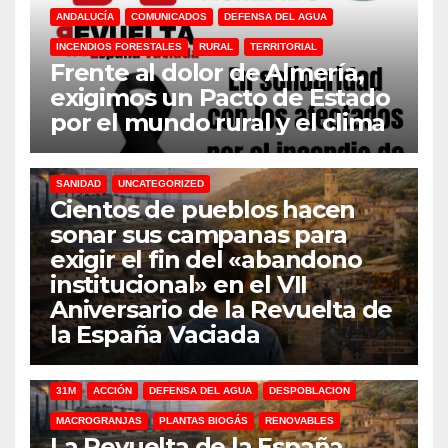
ANDALUCÍA
COMUNICADOS
DEFENSA DEL AGUA
INCENDIOS FORESTALES
RURAL
TERRITORIAL
Frente al dolor de Almería,
exigimos un Pacto de Estado
por el mundo rural y el clima
31M
DEFENSA DEL AGUA
DESPOBLACION
FERROCARRIL
MACROGRANJAS
PLANTAS BIOGÁS
RENOVABLES
SANIDAD
UNCATEGORIZED
Cientos de pueblos hacen
sonar sus campanas para
exigir el fin del «abandono
institucional» en el VII
Aniversario de la Revuelta de
la España Vaciada
31M
ACCIÓN
DEFENSA DEL AGUA
DESPOBLACION
MACROGRANJAS
PLANTAS BIOGÁS
RENOVABLES
La Revuelta de la España