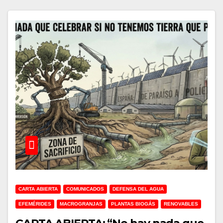
CARTA ABIERTA
COMUNICADOS
DEFENSA DEL AGUA
EFEMÉRIDES
MACROGRANJAS
PLANTAS BIOGÁS
RENOVABLES