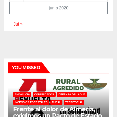
junio 2020
Jul »
YOU MISSED
ANDALUCÍA
COMUNICADOS
DEFENSA DEL AGUA
INCENDIOS FORESTALES
RURAL
TERRITORIAL
Frente al dolor de Almería,
exigimos un Pacto de Estado