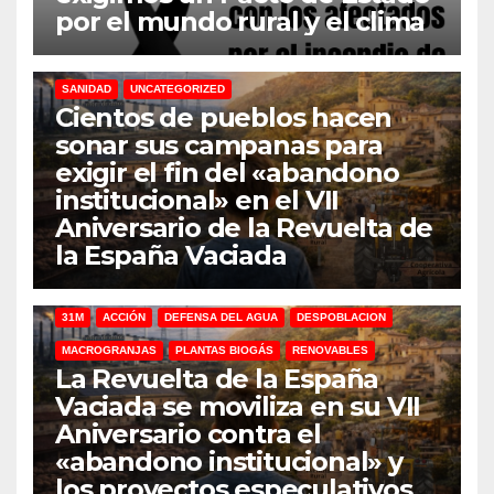
por el mundo rural y el clima
31M
DEFENSA DEL AGUA
DESPOBLACION
FERROCARRIL
MACROGRANJAS
PLANTAS BIOGÁS
RENOVABLES
SANIDAD
UNCATEGORIZED
Cientos de pueblos hacen
sonar sus campanas para
exigir el fin del «abandono
institucional» en el VII
Aniversario de la Revuelta de
la España Vaciada
31M
ACCIÓN
DEFENSA DEL AGUA
DESPOBLACION
MACROGRANJAS
PLANTAS BIOGÁS
RENOVABLES
La Revuelta de la España
Vaciada se moviliza en su VII
Aniversario contra el
«abandono institucional» y
los proyectos especulativos