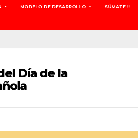
N
MODELO DE DESARROLLO
SÚMATE !!
l Día de la
añola