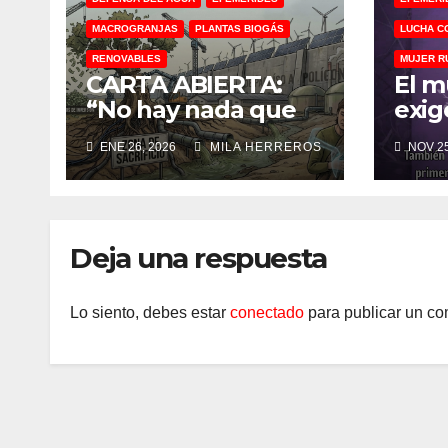
MACROGRANJAS
PLANTAS BIOGÁS
LUCHA C
RENOVABLES
MUJER R
CARTA ABIERTA:
El m
“No hay nada que
exig
celebrar si no
para
ENE 26, 2026
MILA HERREROS
NOV 25
tenemos tierra que
viol
proteger”
Deja una respuesta
Lo siento, debes estar
conectado
para publicar un co