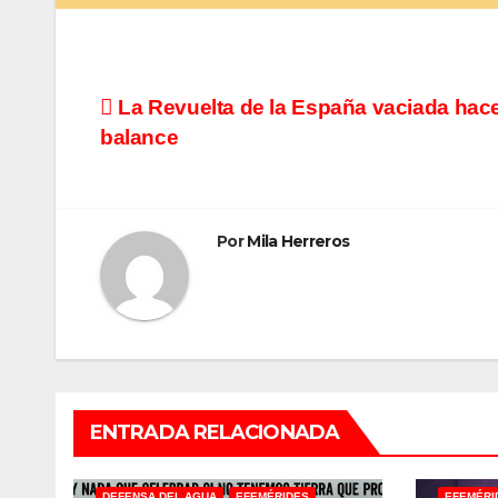
Navegación
La Revuelta de la España vaciada hac
balance
de
entradas
Por
Mila Herreros
ENTRADA RELACIONADA
CARTA ABIERTA
COMUNICADOS
DEFENSA DEL AGUA
EFEMÉRIDES
EFEMÉRI