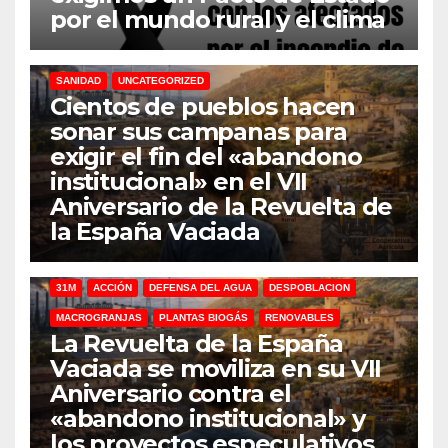
por el mundo rural y el clima
31M
DEFENSA DEL AGUA
DESPOBLACION
FERROCARRIL
MACROGRANJAS
PLANTAS BIOGÁS
RENOVABLES
SANIDAD
UNCATEGORIZED
Cientos de pueblos hacen
sonar sus campanas para
exigir el fin del «abandono
institucional» en el VII
Aniversario de la Revuelta de
la España Vaciada
31M
ACCIÓN
DEFENSA DEL AGUA
DESPOBLACION
MACROGRANJAS
PLANTAS BIOGÁS
RENOVABLES
La Revuelta de la España
Vaciada se moviliza en su VII
Aniversario contra el
«abandono institucional» y
los proyectos especulativos