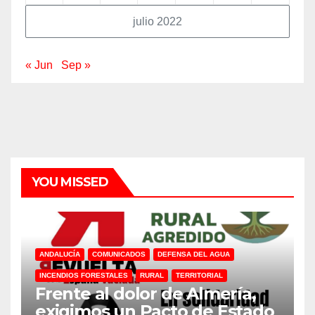
julio 2022
« Jun
Sep »
YOU MISSED
ANDALUCÍA
COMUNICADOS
DEFENSA DEL AGUA
INCENDIOS FORESTALES
RURAL
TERRITORIAL
Frente al dolor de Almería,
exigimos un Pacto de Estado