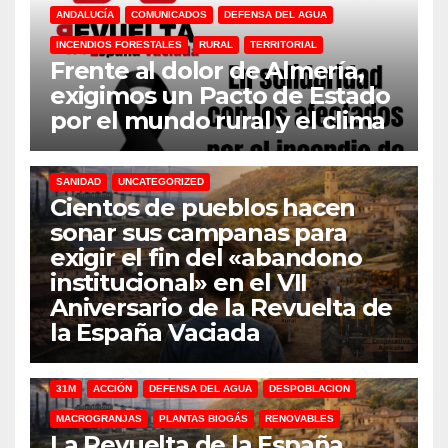
ANDALUCÍA
COMUNICADOS
DEFENSA DEL AGUA
INCENDIOS FORESTALES
RURAL
TERRITORIAL
Frente al dolor de Almería,
exigimos un Pacto de Estado
por el mundo rural y el clima
31M
DEFENSA DEL AGUA
DESPOBLACION
FERROCARRIL
MACROGRANJAS
PLANTAS BIOGÁS
RENOVABLES
SANIDAD
UNCATEGORIZED
Cientos de pueblos hacen
sonar sus campanas para
exigir el fin del «abandono
institucional» en el VII
Aniversario de la Revuelta de
la España Vaciada
31M
ACCIÓN
DEFENSA DEL AGUA
DESPOBLACION
MACROGRANJAS
PLANTAS BIOGÁS
RENOVABLES
La Revuelta de la España