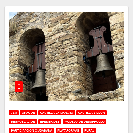
31M
ARAGÓN
CASTILLA LA MANCHA
CASTILLA Y LEÓN
DESPOBLACION
EFEMÉRIDES
MODELO DE DESARROLLO
PARTICIPACIÓN CIUDADANA
PLATAFORMAS
RURAL