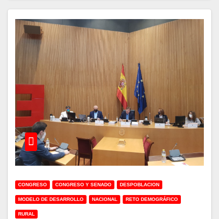
CONGRESO
CONGRESO Y SENADO
DESPOBLACION
MODELO DE DESARROLLO
NACIONAL
RETO DEMOGRÁFICO
RURAL