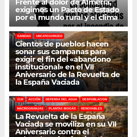
Frente al dolor de Almería,
exigimos un Pacto de Estado
por el mundo rural y el clima
31M
DEFENSA DEL AGUA
DESPOBLACION
FERROCARRIL
MACROGRANJAS
PLANTAS BIOGÁS
RENOVABLES
SANIDAD
UNCATEGORIZED
Cientos de pueblos hacen
sonar sus campanas para
exigir el fin del «abandono
institucional» en el VII
Aniversario de la Revuelta de
la España Vaciada
31M
ACCIÓN
DEFENSA DEL AGUA
DESPOBLACION
MACROGRANJAS
PLANTAS BIOGÁS
RENOVABLES
La Revuelta de la España
Vaciada se moviliza en su VII
Aniversario contra el