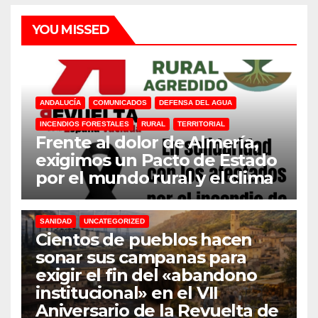
YOU MISSED
ANDALUCÍA
COMUNICADOS
DEFENSA DEL AGUA
INCENDIOS FORESTALES
RURAL
TERRITORIAL
Frente al dolor de Almería,
exigimos un Pacto de Estado
por el mundo rural y el clima
31M
DEFENSA DEL AGUA
DESPOBLACION
FERROCARRIL
MACROGRANJAS
PLANTAS BIOGÁS
RENOVABLES
SANIDAD
UNCATEGORIZED
Cientos de pueblos hacen
sonar sus campanas para
exigir el fin del «abandono
institucional» en el VII
Aniversario de la Revuelta de