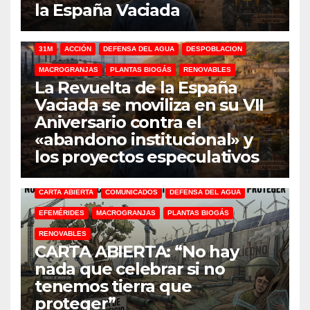
la España Vaciada
31M
ACCIÓN
DEFENSA DEL AGUA
DESPOBLACION
MACROGRANJAS
PLANTAS BIOGÁS
RENOVABLES
La Revuelta de la España
Vaciada se moviliza en su VII
Aniversario contra el
«abandono institucional» y
los proyectos especulativos
CARTA ABIERTA
COMUNICADOS
DEFENSA DEL AGUA
EFEMÉRIDES
MACROGRANJAS
PLANTAS BIOGÁS
RENOVABLES
CARTA ABIERTA: “No hay
nada que celebrar si no
tenemos tierra que
proteger”