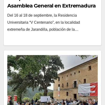
Asamblea General en Extremadura
para trazar su Plan de Acción anual
Del 16 al 18 de septiembre, la Residencia
Universitaria “V Centenario”, en la localidad
extremeña de Jarandilla, población de la…