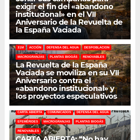
exigir el fin del «abandono
institucional» en el VII
Aniversario de la Revuelta de
la España Vaciada
31M
ACCIÓN
DEFENSA DEL AGUA
DESPOBLACION
MACROGRANJAS
PLANTAS BIOGÁS
RENOVABLES
La Revuelta de la España
Vaciada se moviliza en su VII
Aniversario contra el
«abandono institucional» y
los proyectos especulativos
CARTA ABIERTA
COMUNICADOS
DEFENSA DEL AGUA
EFEMÉRIDES
MACROGRANJAS
PLANTAS BIOGÁS
RENOVABLES
CARTA ABIERTA: “No hay