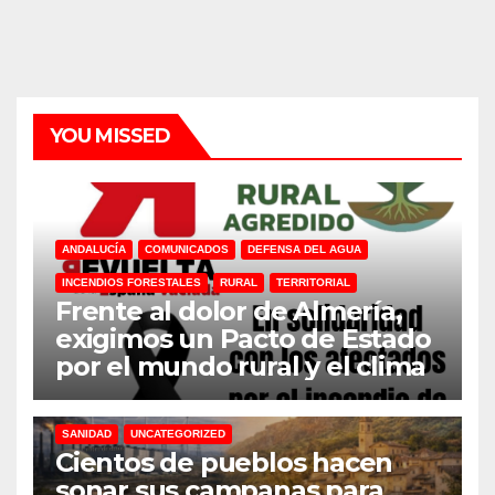
YOU MISSED
ANDALUCÍA
COMUNICADOS
DEFENSA DEL AGUA
INCENDIOS FORESTALES
RURAL
TERRITORIAL
Frente al dolor de Almería,
exigimos un Pacto de Estado
por el mundo rural y el clima
31M
DEFENSA DEL AGUA
DESPOBLACION
FERROCARRIL
MACROGRANJAS
PLANTAS BIOGÁS
RENOVABLES
SANIDAD
UNCATEGORIZED
Cientos de pueblos hacen
sonar sus campanas para