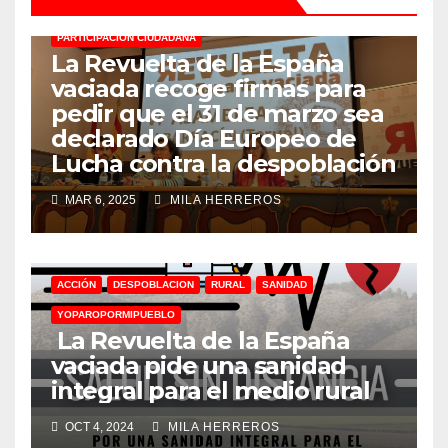
31M
ACCIÓN
ACTIVAS
DESPOBLACION
PARTICIPACIÓN CIUDADANA
La Revuelta de la España
vaciada recoge firmas para
pedir que el 31 de marzo sea
declarado Día Europeo de
Lucha contra la despoblación
MAR 6, 2025
MILA HERREROS
ACCIÓN
DESPOBLACION
RURAL
SANIDAD
YOPAROPORMIPUEBLO
La Revuelta de la España
vaciada pide una sanidad
integral para el medio rural
OCT 4, 2024
MILA HERREROS