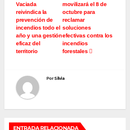
de
Vaciada
movilizará el 8 de
entradas
reivindica la
octubre para
prevención de
reclamar
incendios todo el
soluciones
año y una gestión
efectivas contra los
eficaz del
incendios
territorio
forestales
Por
Silvia
ENTRADA RELACIONADA