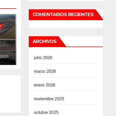
RÍA
COMENTARIOS RECIENTES
S
ARCHIVOS
su
EROS
julio 2026
o y
 la
marzo 2026
enero 2026
noviembre 2025
octubre 2025