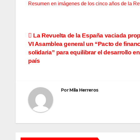
Resumen en imágenes de los cinco años de la Re
Navegación
La Revuelta de la España vaciada pro
VI Asamblea general un “Pacto de finan
de
solidaria” para equilibrar el desarrollo en
entradas
país
Por
Mila Herreros
ACCIÓN
DESPOBL