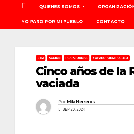
QUIENES SOMOS
ORGANIZACIÓ
YO PARO POR MI PUEBLO
CONTACTO
31M
ACCIÓN
PLATAFORMAS
YOPAROPORMIPUEBLO
Cinco años de la 
vaciada
Por
Mila Herreros
SEP 20, 2024