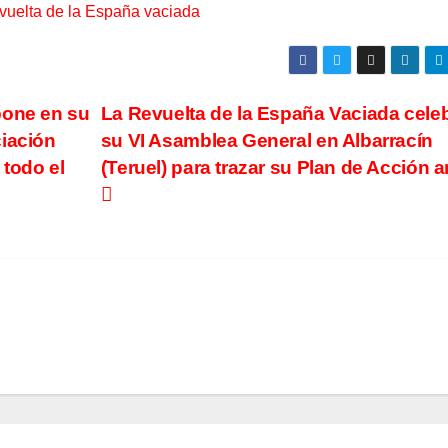
vuelta de la España vaciada
pone en su
La Revuelta de la España Vaciada cele
ciación
su VI Asamblea General en Albarracín
 todo el
(Teruel) para trazar su Plan de Acción 
DEFENSA DEL AGUA
ACCIÓN
DEFENSA DEL AGUA
ACION
FERROCARRIL
DESPOBLACION
FERROCARRIL