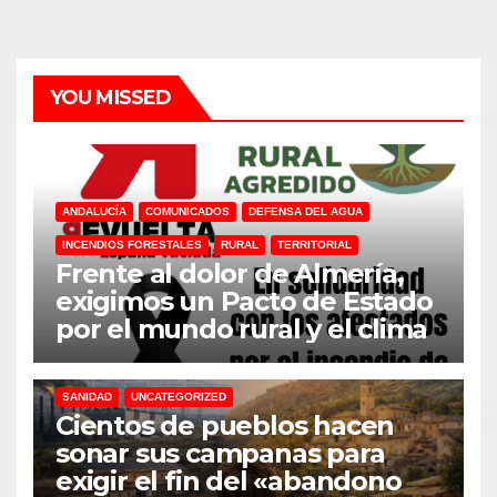
YOU MISSED
ANDALUCÍA
COMUNICADOS
DEFENSA DEL AGUA
INCENDIOS FORESTALES
RURAL
TERRITORIAL
Frente al dolor de Almería,
exigimos un Pacto de Estado
por el mundo rural y el clima
31M
DEFENSA DEL AGUA
DESPOBLACION
FERROCARRIL
MACROGRANJAS
PLANTAS BIOGÁS
RENOVABLES
SANIDAD
UNCATEGORIZED
Cientos de pueblos hacen
sonar sus campanas para
exigir el fin del «abandono