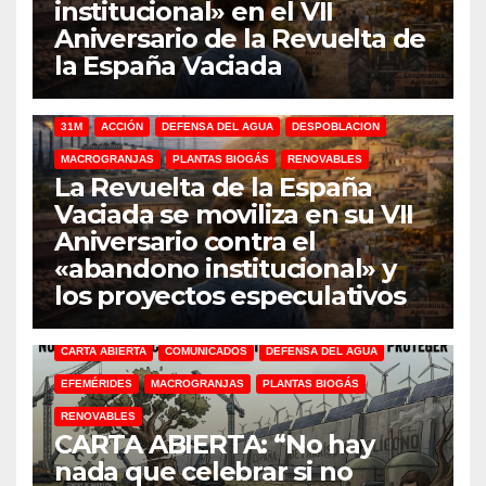
institucional» en el VII
Aniversario de la Revuelta de
la España Vaciada
31M
ACCIÓN
DEFENSA DEL AGUA
DESPOBLACION
MACROGRANJAS
PLANTAS BIOGÁS
RENOVABLES
La Revuelta de la España
Vaciada se moviliza en su VII
Aniversario contra el
«abandono institucional» y
los proyectos especulativos
CARTA ABIERTA
COMUNICADOS
DEFENSA DEL AGUA
EFEMÉRIDES
MACROGRANJAS
PLANTAS BIOGÁS
RENOVABLES
CARTA ABIERTA: “No hay
nada que celebrar si no