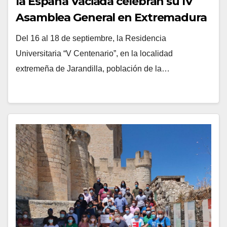
la España Vaciada celebran su IV
Asamblea General en Extremadura
para trazar su Plan de Acción anual
Del 16 al 18 de septiembre, la Residencia
Universitaria “V Centenario”, en la localidad
extremeña de Jarandilla, población de la…