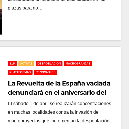
plazas para no…
31M
ACTIVAS
DESPOBLACION
MACROGRANJAS
PLATAFORMAS
RENOVABLES
La Revuelta de la España vaciada
denunciará en el aniversario del
31M que no quiere ser territorio de
El sábado 1 de abril se realizarán concentraciones
sacrificio
en muchas localidades contra la invasión de
macroproyectos que incrementan la despoblación…