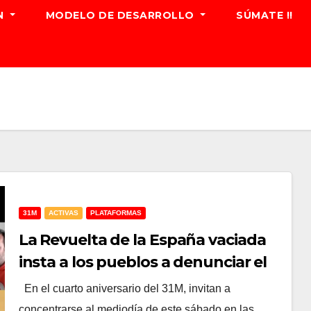
N
MODELO DE DESARROLLO
SÚMATE !!
31M
ACTIVAS
PLATAFORMAS
La Revuelta de la España vaciada
insta a los pueblos a denunciar el
expolio del medio rural que pone
En el cuarto aniversario del 31M, invitan a
en peligro su supervivencia
concentrarse al mediodía de este sábado en las