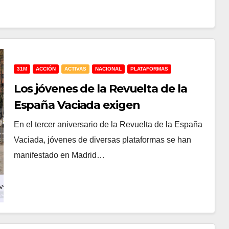
31M
ACCIÓN
ACTIVAS
NACIONAL
PLATAFORMAS
Los jóvenes de la Revuelta de la
España Vaciada exigen
oportunidades y tienen preparada
En el tercer aniversario de la Revuelta de la España
la maleta para volver
Vaciada, jóvenes de diversas plataformas se han
manifestado en Madrid…