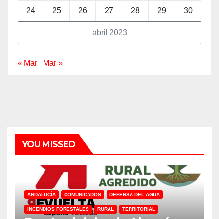
24
25
26
27
28
29
30
abril 2023
« Mar
Mar »
YOU MISSED
ANDALUCÍA
COMUNICADOS
DEFENSA DEL AGUA
INCENDIOS FORESTALES
RURAL
TERRITORIAL