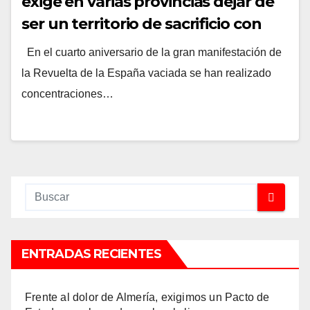
exige en varias provincias dejar de
ser un territorio de sacrificio con
renovables, macrogranjas y minas
En el cuarto aniversario de la gran manifestación de
la Revuelta de la España vaciada se han realizado
concentraciones…
ENTRADAS RECIENTES
Frente al dolor de Almería, exigimos un Pacto de