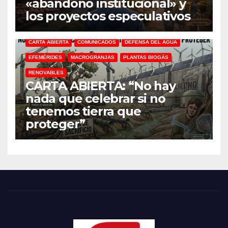
«abandono institucional» y
los proyectos especulativos
CARTA ABIERTA
COMUNICADOS
DEFENSA DEL AGUA
EFEMÉRIDES
MACROGRANJAS
PLANTAS BIOGÁS
RENOVABLES
CARTA ABIERTA: “No hay
nada que celebrar si no
tenemos tierra que
proteger”