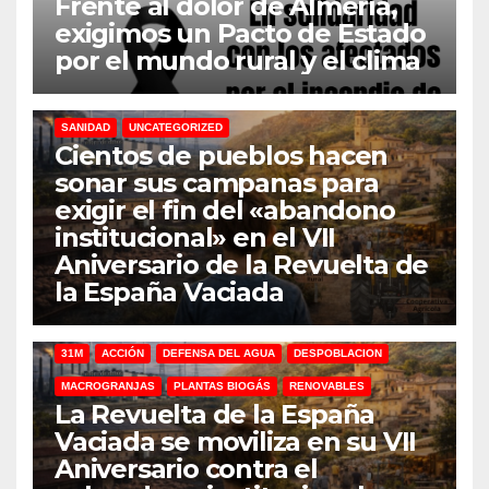
Frente al dolor de Almería,
exigimos un Pacto de Estado
por el mundo rural y el clima
31M
DEFENSA DEL AGUA
DESPOBLACION
FERROCARRIL
MACROGRANJAS
PLANTAS BIOGÁS
RENOVABLES
SANIDAD
UNCATEGORIZED
Cientos de pueblos hacen
sonar sus campanas para
exigir el fin del «abandono
institucional» en el VII
Aniversario de la Revuelta de
la España Vaciada
31M
ACCIÓN
DEFENSA DEL AGUA
DESPOBLACION
MACROGRANJAS
PLANTAS BIOGÁS
RENOVABLES
La Revuelta de la España
Vaciada se moviliza en su VII
Aniversario contra el